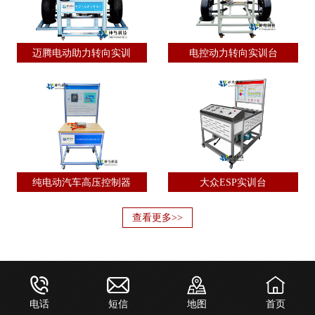
迈腾电动助力转向实训
电控动力转向实训台
纯电动汽车高压控制器
大众ESP实训台
查看更多>>
电话
短信
地图
首页