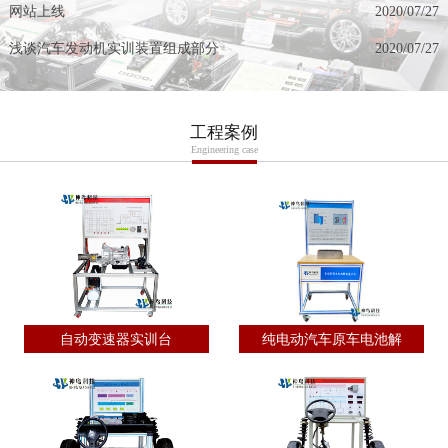
网站上线
2020/07/27
浅谈汽车发动机实训装置组成部分
2020/07/27
工程案例
Engineering case
自动变速器实训台
纯电动汽车原车电池解