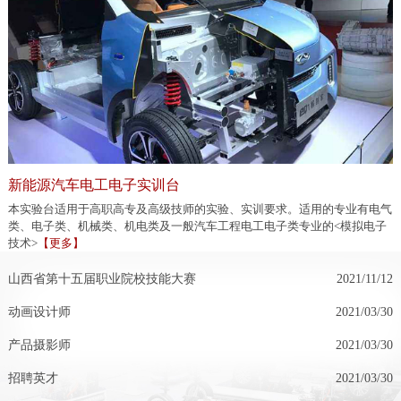
电动车电控助力转向理实一体化实
训台、发动机实验台、自动变速器
实验台、燃油喷射示教板、ABS实
验台、******气囊示教板、电控悬
架示教板、全车电器示教板、电工
电子实验台等******汽车实验教学
设备....
新能源汽车电工电子实训台
本实验台适用于高职高专及高级技师的实验、实训要求。适用的专业有电气
类、电子类、机械类、机电类及一般汽车工程电工电子类专业的<模拟电子
技术>
【更多】
山西省第十五届职业院校技能大赛
2021/11/12
动画设计师
2021/03/30
产品摄影师
2021/03/30
招聘英才
2021/03/30